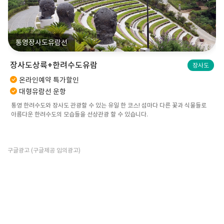
통영장사도유람선
장사도상륙+한려수도유람
장사도
온라인예약 특가할인
대형유람선 운항
통영 한려수도와 장사도 관광할 수 있는 유일 한 코스! 섬마다 다른 꽃과 식물들로
아름다운 한려수도의 모습들을 선상관광 할 수 있습니다.
구글광고 (구글제공 임의광고)