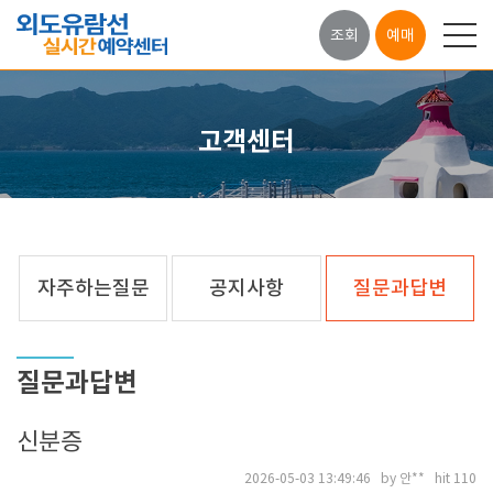
조회
예매
고객센터
자주하는질문
공지사항
질문과답변
질문과답변
신분증
2026-05-03 13:49:46 by 안** hit 110