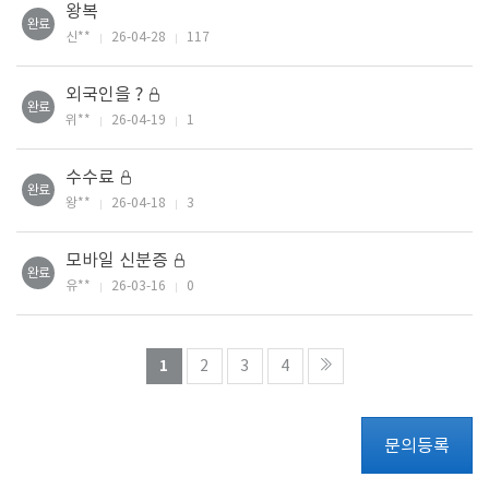
왕복
완료
신**
26-04-28
117
외국인을 ?
완료
위**
26-04-19
1
수수료
완료
왕**
26-04-18
3
모바일 신분증
완료
유**
26-03-16
0
열린
페이지
페이지
페이지
페이지
1
2
3
4
문의등록