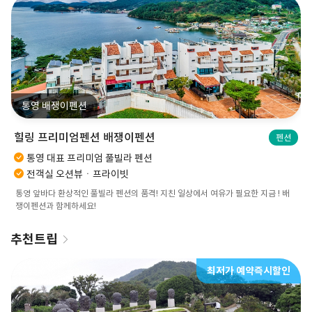
통영 배쟁이펜션
힐링 프리미엄펜션 배쟁이펜션
펜션
통영 대표 프리미엄 풀빌라 펜션
전객실 오션뷰ㆍ프라이빗
통영 앞바다 환상적인 풀빌라 펜션의 품격! 지친 일상에서 여유가 필요한 지금 ! 배
쟁이펜션과 함께하세요!
추천트립
최저가 예약즉시할인