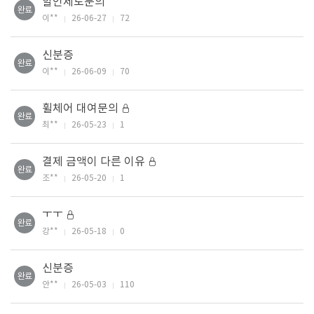
할인제도문의
완료
이**
26-06-27
72
신분증
완료
이**
26-06-09
70
휠체어 대여문의
완료
최**
26-05-23
1
결제 금액이 다른 이유
완료
조**
26-05-20
1
ㅜㅜ
완료
강**
26-05-18
0
신분증
완료
안**
26-05-03
110