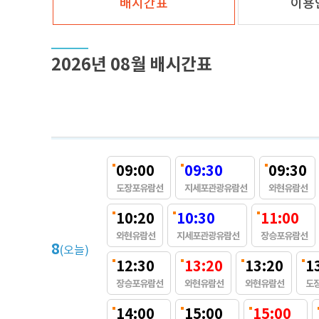
배시간표
이용
아무거나 한개 
2026년 08월 배시간표
르브뤼셀 본점
09:00
09:30
09:30
깊은 달콤함, 수제 디저트 전문점
한식
디
도장포유람선
지세포관광유람선
와현유람선
초콜렛이 맛있는 르브뤼셀
수제 초콜릿 & 마카롱 전문점
10:20
10:30
11:00
는 횟집으로 언
스위스 초콜릿과 프랑스 버터로 만든 깊은 맛, 해외 연수 경력으로 트
와현유람선
지세포관광유람선
장승포유람선
게 만들어낸 수제초콜릿과 디저트가 있습니다.
8
(오늘)
12:30
13:20
13:20
1
장승포유람선
와현유람선
와현유람선
도
14:00
15:00
15:00