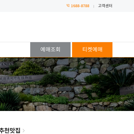
1688-8788
고객센터
예매
조회
티켓
예매
추천맛집