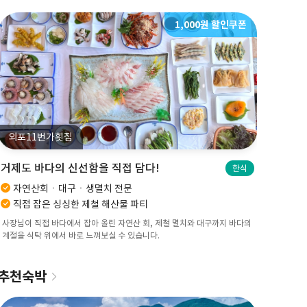
1,000원 할인쿠폰
사랑담은묵은지찜찌개
항만식
묵은지 찢어 고기 처억! 국민밥도둑
거제 바
한식
깊은 맛 묵은지와 돼지고기의 만남
30년
가성비 맛집! 밥ㆍ라면사리 무한리필
당일 
잘 익은 묵은지와 부드러운 돼지고기가 어우러지고, 라면 사리와 밥을 마음
30년 전
껏 먹을 수 있는 장승포항의 가성비 식당입니다.
공수한 신
추천숙박