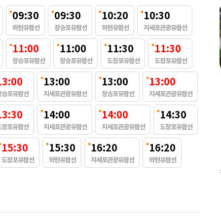
09:30
09:30
10:20
10:30
와현유람선
장승포유람선
와현유람선
지세포관광유람선
11:00
11:00
11:30
11:30
장승포유람선
장승포유람선
도장포유람선
도장포유람선
통영장사도유람선
13:00
13:00
13:00
13:00
장사도상륙+한려수도유람
관광
장사도
장승포유람선
지세포관광유람선
장승포유람선
지세포관광유람선
온라인예약 특가할인
13:30
14:00
14:00
14:30
대형유람선 운항
도장포유람선
지세포관광유람선
지세포관광유람선
도장포유람선
들,밤
통영 한려수도와 장사도 관광할 수 있는 유일 한 코스! 섬마다 다른 꽃과 식
물들로 아름다운 한려수도의 모습들을 선상관광 할 수 있습니다.
15:30
15:30
16:20
16:20
도장포유람선
와현유람선
지세포관광유람선
와현유람선