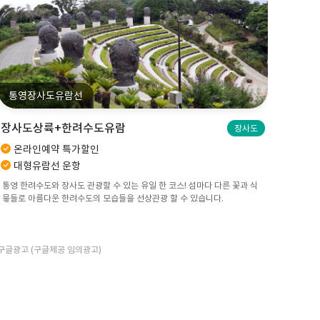
통영장사도유람선
거제장
한산도(제승당)상륙+한려수도투어
장사도
한산도
온라인예약 특가할인
온라
대형유람선 운항
최신
충무공이순신의 역사와 함께 한산도의 숨쉬는 과거와 현재의 통영을 경험합
장사도는 
니다. 한려수도의 한산도와 다양한 섬들을 감상하실 수 있습니다.
수국을 중
구글광고 (구글제공 임의광고)