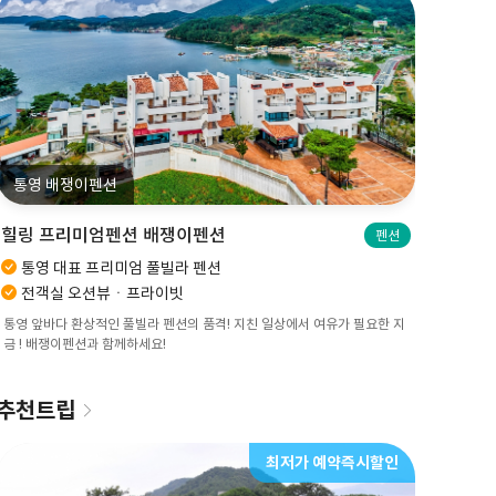
통영 배쟁이펜션
힐링 프리미엄펜션 배쟁이펜션
펜션
통영 대표 프리미엄 풀빌라 펜션
전객실 오션뷰ㆍ프라이빗
통영 앞바다 환상적인 풀빌라 펜션의 품격! 지친 일상에서 여유가 필요한 지
금 ! 배쟁이펜션과 함께하세요!
추천트립
최저가 예약즉시할인