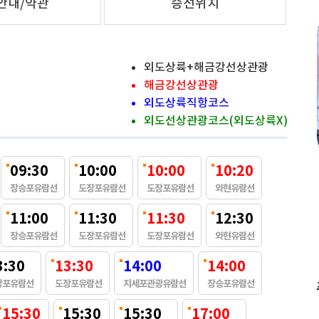
안내/약관
승선위치
무료
1,000원 할인쿠폰
외도상륙+해금강선상관광
해금강선상관광
외도상륙직항코스
외도선상관광코스(외도상륙X)
외포11번가횟집
09:30
10:00
10:00
10:20
거제도 바다의 신선함을 직접 담다!
저트
한식
장승포유람선
도장포유람선
도장포유람선
와현유람선
자연산회ㆍ대구ㆍ생멸치 전문
직접 잡은 싱싱한 제철 해산물 파티
11:00
11:30
11:30
12:30
렌디하
사장님이 직접 바다에서 잡아 올린 자연산 회, 제철 멸치와 대구까지 바다의
장승포유람선
도장포유람선
도장포유람선
와현유람선
계절을 식탁 위에서 바로 느껴보실 수 있습니다.
3:30
13:30
14:00
14:00
장포유람선
도장포유람선
지세포관광유람선
장승포유람선
15:30
15:30
15:30
17:00