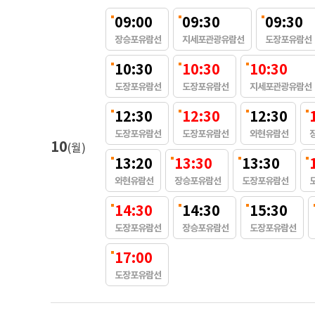
09:00
09:30
09:30
장승포유람선
지세포관광유람선
도장포유람선
10:30
10:30
10:30
도장포유람선
도장포유람선
지세포관광유람선
충무공유람선
12:30
12:30
12:30
통영야경 불꽃 별빛투어
선상관광
선상
도장포유람선
도장포유람선
와현유람선
10
(월)
온라인예약 특가할인
13:20
13:30
13:30
최신 대형유람선 운항
와현유람선
장승포유람선
도장포유람선
형색색의 통영의
통영의 아름다운 야경, 통영대교의 교각과 건물들에 그려진 예술 작품
바다의 낭만적인 분위기를 채워줄 아름다운 불꽃쇼가 함께 합니다.
14:30
14:30
15:30
도장포유람선
장승포유람선
도장포유람선
17:00
도장포유람선