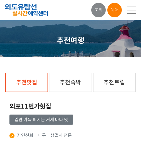
조회
예매
추천여행
추천맛집
추천숙박
추천트립
외포11번가횟집
입안 가득 퍼지는 거제 바다 맛
자연산회ㆍ대구ㆍ생멸치 전문