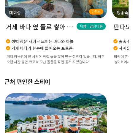
3.4km
매미성
맹종죽테
거제 바다 옆 돌로 쌓아 올린 매미성
체험ㆍ감성마을
성벽 창문 사이로 보이는 바다와 하늘
숲속 놀
거제 바다가 한눈에 들어오는 포토존
사계절 
거제 장목면에 한 사람이 직접 돌을 쌓아 만든 성벽이 있습니다. 아주
바람에 흔들리
오랜 시간 동안 크고 네모난 돌들을 직접 옮겨 지었습니다.
놀이터에서 
근처 편안한 스테이