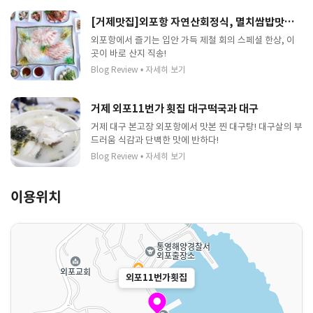
[거제맛집]외포항 자연산회정식, 멸치쌈밥맛집 "외포11번가횟집"거제현지인맛집
외포항에서 즐기는 입안 가득 제철 회의 스페셜 한상, 이
곳이 바로 산지 직송!
Blog Review
•
자세히 보기
거제 외포11번가 횟집 대구떡국과 대구
거제 대구 본고장 외포항에서 맛본 찐 대구탕! 대구살의 부
드러움 식감과 단백한 맛에 반하다!
Blog Review
•
자세히 보기
이용위치
외포11번가횟집