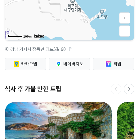
100m
경남 거제시 장목면 외포5길 60
카카오맵
네이버지도
티맵
식사 후 가볼 만한 트립