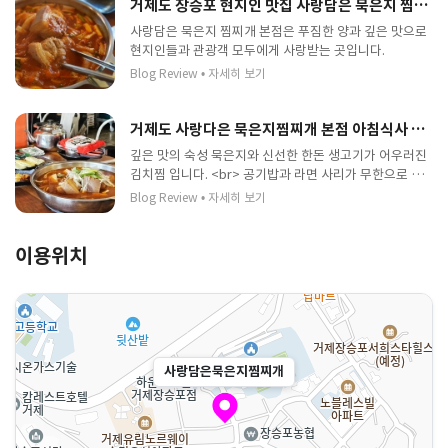
거제도 장승포 현지인 맛집 사랑담은 묵은지 찜찌개
사랑담은 묵은지 찜찌개 본점은 푸짐한 양과 깊은 맛으로
현지인들과 관광객 모두에게 사랑받는 곳입니다.
Blog Review
•
자세히 보기
거제도 사랑다은 묵은지찜찌개 본점 아침식사 혼밥 장승포 수변공원 김치찌개 맛집
깊은 맛의 숙성 묵은지와 신선한 한돈 생고기가 어우러진
김치찜 입니다. <br> 공기밥과 라면 사리가 무한으로 제
공되어 든든하게 식사하기 좋으며, 정성 담긴 집밥 느낌을
Blog Review
•
자세히 보기
주는 곳입니다.
이용위치
사랑담은묵은지찜찌개