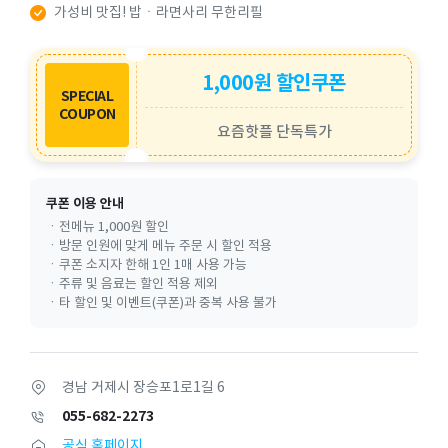
가성비 맛집! 밥ㆍ라면사리 무한리필
1,000원 할인쿠폰
SPECIAL
COUPON
요즘핫플 단독특가
쿠폰 이용 안내
ㆍ전메뉴 1,000원 할인
ㆍ방문 인원에 맞게 메뉴 주문 시 할인 적용
ㆍ쿠폰 소지자 한해 1인 1매 사용 가능
ㆍ주류 및 음료는 할인 적용 제외
ㆍ타 할인 및 이벤트(쿠폰)과 중복 사용 불가
경남 거제시 장승포1로1길 6
055-682-2273
공식 홈페이지