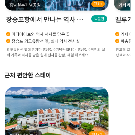
731m
흥남철수기념공원
거제씨월
장승포항에서 만나는 역사 기념관
박물관
미디어아트와 역사 서사를 담은 곳
거제 여
장승포 외도유람선 옆, 실내 역사 전시실
파충류 
외도유람선 옆에 위치한 흥남철수기념관입니다. 흥남철수작전의 실
흰고래 벨루가
제 기록과 서사를 담은 실내 전시를 관람, 체험 해보세요.
산책과 사진 
근처 편안한 스테이
28.1km