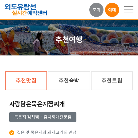
조회
예매
추천여행
추천맛집
추천숙박
추천트립
사랑담은묵은지찜찌개
묵은지 김치찜ㆍ김치찌개전문점
깊은 맛 묵은지와 돼지고기의 만남