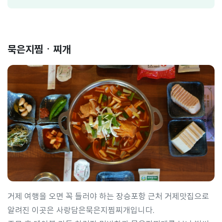
묵은지찜ㆍ찌개
거제 여행을 오면 꼭 들러야 하는 장승포항 근처 거제맛집으로
알려진 이곳은 사랑담은묵은지찜찌개입니다.