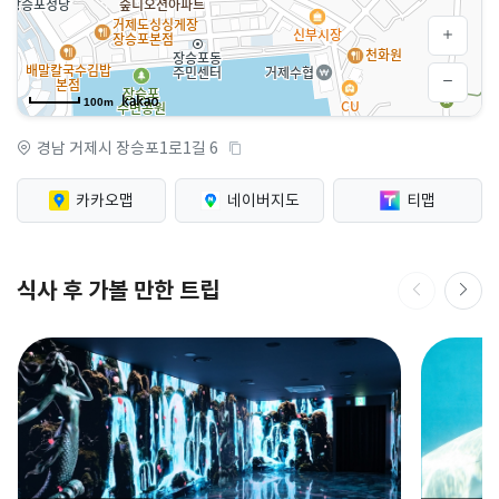
100m
경남 거제시 장승포1로1길 6
카카오맵
네이버지도
티맵
식사 후 가볼 만한 트립