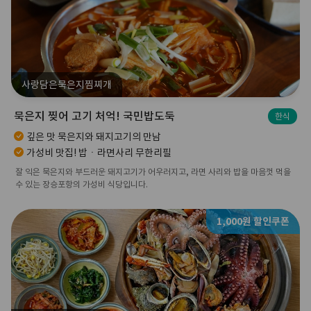
사랑담은묵은지찜찌개
묵은지 찢어 고기 처억! 국민밥도둑
한식
깊은 맛 묵은지와 돼지고기의 만남
가성비 맛집! 밥ㆍ라면사리 무한리필
잘 익은 묵은지와 부드러운 돼지고기가 어우러지고, 라면 사리와 밥을 마음껏 먹을
수 있는 장승포항의 가성비 식당입니다.
1,000원 할인쿠폰