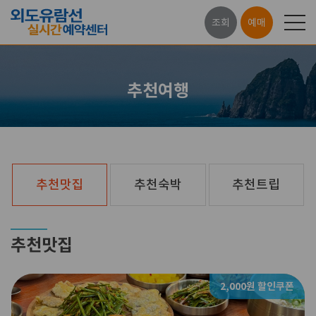
조회
예매
추천여행
추천맛집
추천숙박
추천트립
추천맛집
2,000원 할인쿠폰