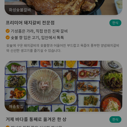
화성숯불갈비
프리미어 돼지갈비 전문점
한식
기성품은 가라, 직접 만든 진짜 갈비
숯불 향 입은 고기, 입안에서 톡톡
숯붗에 구운 돼지갈비의 숯불향과 어울어진 부드럽고 육즙이 풍부한 양념돼지갈비
와 신선한 생고기를 즐기실 수 있습니다.
해송횟집
거제 바다를 통째로 옮겨온 한 상
한식