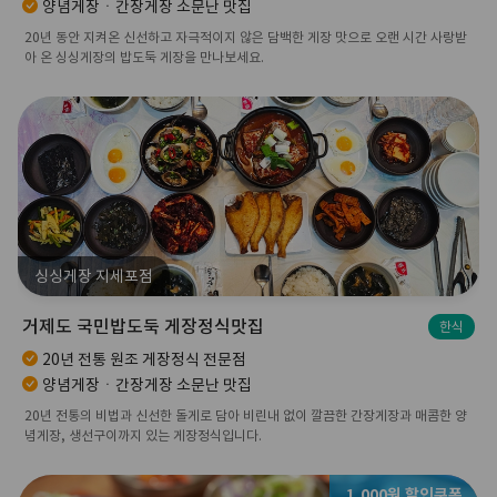
양념게장ㆍ간장게장 소문난 맛집
20년 동안 지켜온 신선하고 자극적이지 않은 담백한 게장 맛으로 오랜 시간 사랑받
아 온 싱싱게장의 밥도둑 게장을 만나보세요.
싱싱게장 지세포점
거제도 국민밥도둑 게장정식맛집
한식
20년 전통 원조 게장정식 전문점
양념게장ㆍ간장게장 소문난 맛집
20년 전통의 비법과 신선한 돌게로 담아 비린내 없이 깔끔한 간장게장과 매콤한 양
념게장, 생선구이까지 있는 게장정식입니다.
1,000원 할인쿠폰