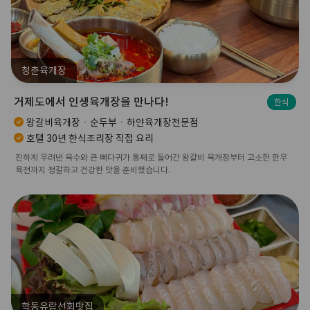
청춘육개장
거제도에서 인생육개장을 만나다!
한식
왕갈비육개장ㆍ순두부ㆍ하얀육개장전문점
호텔 30년 한식조리장 직접 요리
진하게 우려낸 육수와 큰 뼈다귀가 통째로 들어간 왕갈비 육개장부터 고소한 한우
육전까지 정갈하고 건강한 맛을 준비했습니다.
학동유람선회맛집