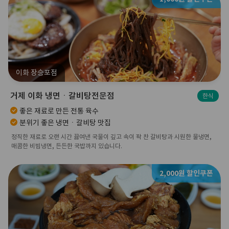
이화 장승포점
거제 이화 냉면ㆍ갈비탕전문점
한식
좋은 재료로 만든 전통 육수
분위기 좋은 냉면ㆍ갈비탕 맛집
정직한 재료로 오랜 시간 끓여낸 국물이 깊고 속이 꽉 찬 갈비탕과 시원한 물냉면,
매콤한 비빔냉면, 든든한 국밥까지 있습니다.
2,000원 할인쿠폰