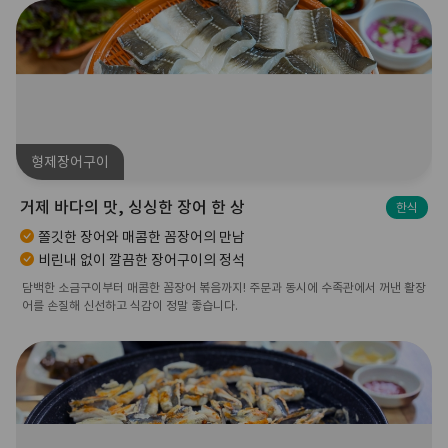
형제장어구이
거제 바다의 맛, 싱싱한 장어 한 상
한식
쫄깃한 장어와 매콤한 꼼장어의 만남
비린내 없이 깔끔한 장어구이의 정석
담백한 소금구이부터 매콤한 꼼장어 볶음까지! 주문과 동시에 수족관에서 꺼낸 활장
어를 손질해 신선하고 식감이 정말 좋습니다.