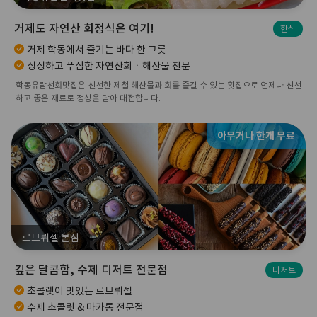
거제도 자연산 회정식은 여기!
한식
거제 학동에서 즐기는 바다 한 그릇
싱싱하고 푸짐한 자연산회ㆍ해산물 전문
학동유람선회맛집은 신선한 제철 해산물과 회를 즐길 수 있는 횟집으로 언제나 신선
하고 좋은 재료로 정성을 담아 대접합니다.
아무거나 한개 무료
르브뤼셀 본점
깊은 달콤함, 수제 디저트 전문점
디저트
초콜렛이 맛있는 르브뤼셀
수제 초콜릿 & 마카롱 전문점