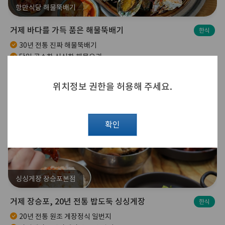
항만식당 해물뚝배기
거제 바다를 가득 품은 해물뚝배기
한식
30년 전통 진짜 해물뚝배기
당일 공수한 싱싱한 해물요리
30년 전통의 거제 장승포 해물뚝배기 원조의 자부심! 수제 죽염 된장과 당일 공수한
신선한 해물을 아낌없이 담았습니다.
위치정보 권한을 허용해 주세요.
확인
싱싱게장 장승포본점
거제 장승포, 20년 전통 밥도둑 싱싱게장
한식
20년 전통 원조 게장정식 일번지