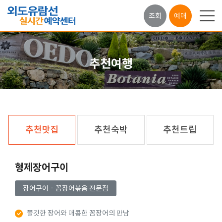
조회
예매
추천여행
추천맛집
추천숙박
추천트립
형제장어구이
장어구이ㆍ꼼장어볶음 전문점
쫄깃한 장어와 매콤한 꼼장어의 만남