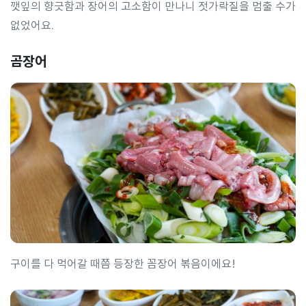
깻잎의 향긋함과 장어의 고소함이 만나니 젓가락질을 멈출 수가
없었어요.
곰장어
구이를 다 먹어갈 때쯤 등장한 꼼장어 볶음이에요!