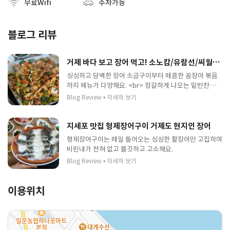
무료Wifi
주차가능
블로그 리뷰
거제 바다 보고 장어 먹고! 소노캄/유람선/씨월드 주변 맛집 추천! [지세포형제장어구이]
싱싱하고 담백한 장어 소금구이부터 매콤한 꼼장어 볶음
까지 메뉴가 다양해요. <br> 정갈하게 나오는 밑반찬들과
함께 든든하게 몸 보신 하기 좋은 곳입니다.
Blog Review
•
자세히 보기
지세포 맛집 형제장어구이 거제도 현지인 장어
형제장어구이는 매일 들어오는 싱싱한 활장어만 고집하여
비린내가 전혀 없고 쫄깃하고 고소해요.
Blog Review
•
자세히 보기
이용위치