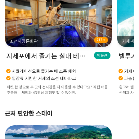
717m
조선해양문화관
거제씨월
지세포에서 즐기는 실내 테마파크
박물관
시뮬레이션으로 즐기는 배 조종 체험
거제 여
입장료 저렴한 거제의 조선 테마파크
파충류 
티켓 한 장으로 두 곳의 전시관을 다 이용할 수 있다고요? 직접 배를
흰고래 벨루가
조종하는 체험과 4D영상 체험도 할 수 있어요.
산책과 사진 
근처 편안한 스테이