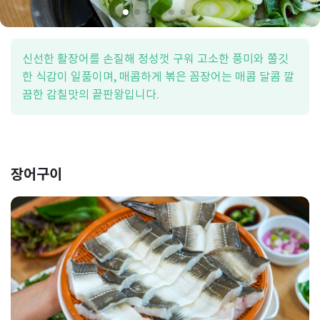
신선한 활장어를 손질해 정성껏 구워 고소한 풍미와 쫄깃
한 식감이 일품이며, 매콤하게 볶은 꼼장어는 매콤 달콤 깔
끔한 감칠맛의 끝판왕입니다.
장어구이