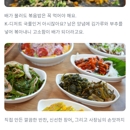
배가 불러도 볶음밥은 꼭 먹어야 해요.
K-디저트 국룰인거 아시잖아요? 남은 양념에 김가루와 부추를
넣어 볶아내니 고소함이 배가 되더라고요.
직접 만든 깔끔한 반찬, 신선한 장어, 그리고 사장님의 손맛까지