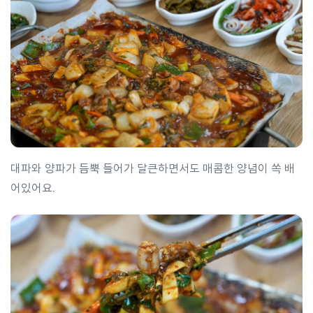
대파와 양파가 듬뿍 들어가 달큰하면서도 매콤한 양념이 쏙 배
어있어요.