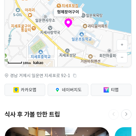
형제장어구이
100m
경남 거제시 일운면 지세포로 92-1
카카오맵
네이버지도
티맵
식사 후 가볼 만한 트립