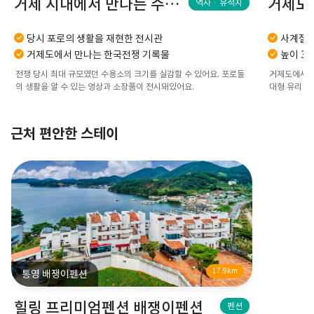
거제 시내에서 만나는 수용소 유적지
역사ㆍ유적지
당시 포로의 생활을 재현한 전시관
사계절 
거제도에서 만나는 한국전쟁 기록물
높이 30
전쟁 당시 최대 규모였던 수용소의 크기를 실감할 수 있어요. 포로들
거제도에서 정글을
의 생활을 알 수 있는 영상과 소장품이 전시돼있어요.
대형 유리 돔
근처 편안한 스테이
17.9km
통영 배쟁이펜션
힐링 프리미엄펜션 배쟁이펜션
펜션