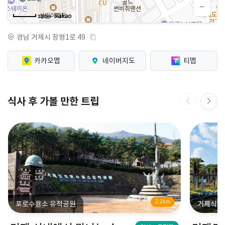
100m
경남 거제시 장평1로 49
카카오맵
네이버지도
티맵
식사 후 가볼 만한 트립
2.2km
포로수용소 유적공원
거제식물