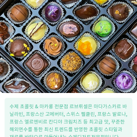
수제 초콜릿 & 마카롱 전문점 르브뤼셀은 마다가스카르 바
닐라빈, 프랑스산 고메버터, 스위스 펠클린, 프랑스 발로나,
프랑스 엘르엔비르 칸디야 크림치즈 등 최고급 맛, 꾸준한
해외연수를 통한 최신 트렌드를 반영한 초콜릿 스타일과