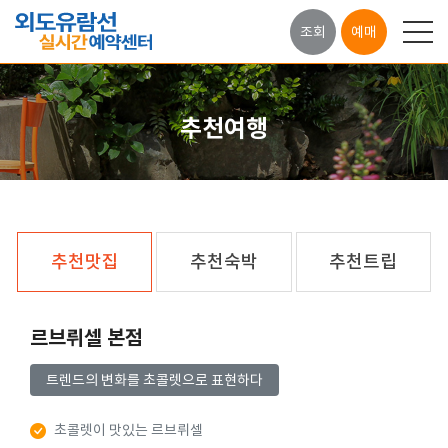
조회
예매
추천여행
추천맛집
추천숙박
추천트립
르브뤼셀 본점
트렌드의 변화를 초콜렛으로 표현하다
초콜렛이 맛있는 르브뤼셀