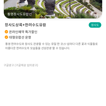
통영장사도유람선
장사도상륙+한려수도유람
장사도
온라인예약 특가할인
대형유람선 운항
통영 한려수도와 장사도 관광할 수 있는 유일 한 코스! 섬마다 다른 꽃과 식물들로
아름다운 한려수도의 모습들을 선상관광 할 수 있습니다.
구글광고 (구글제공 임의광고)