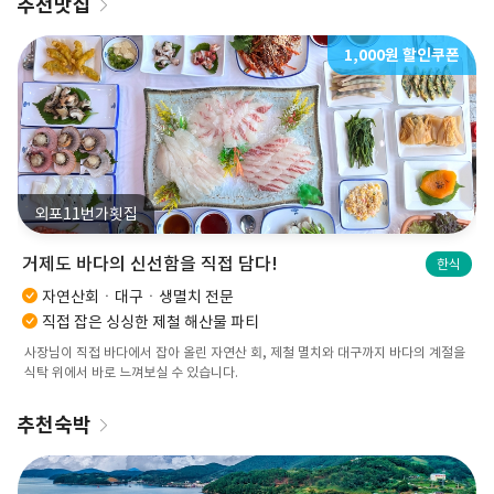
추천맛집
1,000원 할인쿠폰
외포11번가횟집
거제도 바다의 신선함을 직접 담다!
한식
자연산회ㆍ대구ㆍ생멸치 전문
직접 잡은 싱싱한 제철 해산물 파티
사장님이 직접 바다에서 잡아 올린 자연산 회, 제철 멸치와 대구까지 바다의 계절을
식탁 위에서 바로 느껴보실 수 있습니다.
추천숙박