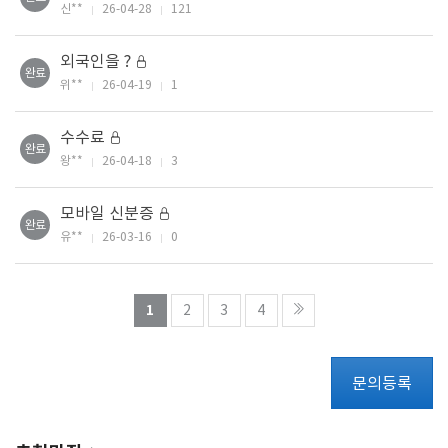
신**
26-04-28
121
외국인을 ?
완료
위**
26-04-19
1
수수료
완료
왕**
26-04-18
3
모바일 신분증
완료
유**
26-03-16
0
열린
페이지
페이지
페이지
페이지
1
2
3
4
문의등록