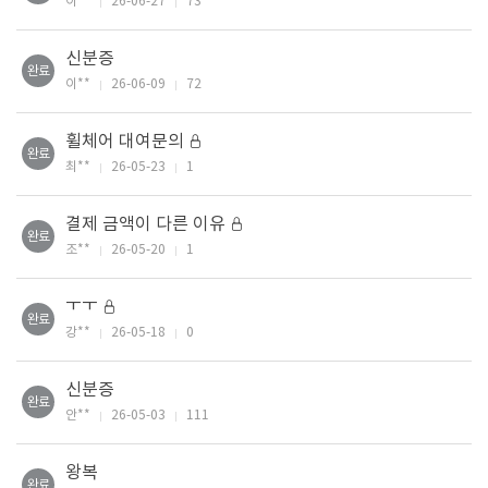
이**
26-06-27
73
신분증
완료
이**
26-06-09
72
휠체어 대여문의
완료
최**
26-05-23
1
결제 금액이 다른 이유
완료
조**
26-05-20
1
ㅜㅜ
완료
강**
26-05-18
0
신분증
완료
안**
26-05-03
111
왕복
완료