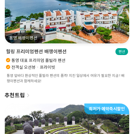
통영 배쟁이펜션
힐링 프리미엄펜션 배쟁이펜션
펜션
통영 대표 프리미엄 풀빌라 펜션
전객실 오션뷰ㆍ프라이빗
통영 앞바다 환상적인 풀빌라 펜션의 품격! 지친 일상에서 여유가 필요한 지금 ! 배
쟁이펜션과 함께하세요!
추천트립
최저가 예약즉시할인